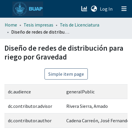
(current)
Log In
menu.section.about_menu
Home
Tesis impresas
Teis de Licenciatura
Diseño de redes de distribución para riego por Gravedad
All of DSpace
Diseño de redes de distribución para
riego por Gravedad
Simple item page
dc.audience
generalPublic
dc.contributor.advisor
Rivera Sierra, Amado
dc.contributor.author
Cadena Carreón, José Fernando