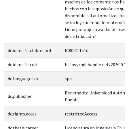
muchos de los comentarios han 
hechos con la suposición de que 
disponible tal automatización.
se incluye un modelo matemátic
tiene por objeto ayudar al diseño
de distribución."
dc.identifier.bibrecord
IC80 C1151d
dc.identifier.uri
https://hdl.handle.net/20.500.1
dc.language.iso
spa
Benemérita Universidad Autóno
dc.publisher
Puebla
dc.rights.acces
restrictedAccess
dc.thesis.career
Licenciatura en Ingeniería Civil