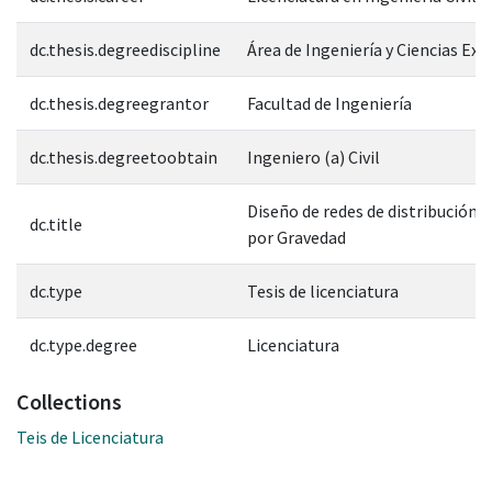
dc.thesis.degreediscipline
Área de Ingeniería y Ciencias Exa
dc.thesis.degreegrantor
Facultad de Ingeniería
dc.thesis.degreetoobtain
Ingeniero (a) Civil
Diseño de redes de distribución p
dc.title
por Gravedad
dc.type
Tesis de licenciatura
dc.type.degree
Licenciatura
Collections
Teis de Licenciatura