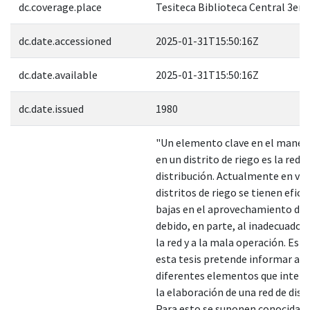
dc.coverage.place
Tesiteca Biblioteca Central 3er 
dc.date.accessioned
2025-01-31T15:50:16Z
dc.date.available
2025-01-31T15:50:16Z
dc.date.issued
1980
"Un elemento clave en el manejo
en un distrito de riego es la red d
distribución. Actualmente en var
distritos de riego se tienen efici
bajas en el aprovechamiento del
debido, en parte, al inadecuado 
la red y a la mala operación. Es p
esta tesis pretende informar al l
diferentes elementos que interv
la elaboración de una red de dist
Para esto se suponen conocidas 