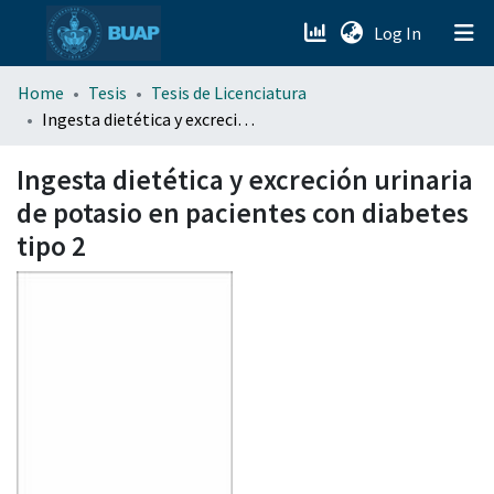
(current)
Log In
menu.section.about_menu
Home
Tesis
Tesis de Licenciatura
Ingesta dietética y excreción urinaria de potasio en pacientes con diabetes tipo 2
All of DSpace
Ingesta dietética y excreción urinaria
de potasio en pacientes con diabetes
tipo 2