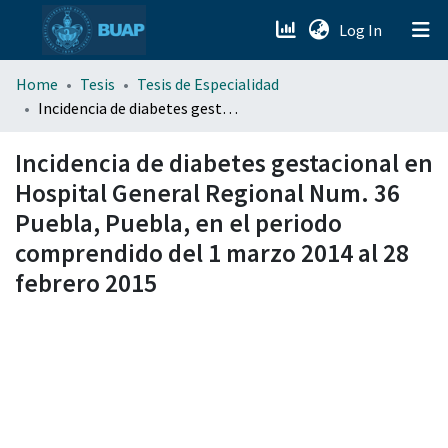
(current)
Log In
menu.section.about_menu
Home
Tesis
Tesis de Especialidad
Incidencia de diabetes gestacional en Hospital General Regional Num. 36 Puebla, Puebla, en el periodo comprendido del 1 marzo 2014 al 28 febrero 2015
All of DSpace
Incidencia de diabetes gestacional en
Hospital General Regional Num. 36
Puebla, Puebla, en el periodo
comprendido del 1 marzo 2014 al 28
febrero 2015