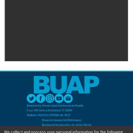
Benemérita Universidad Autónoma de Puebla
4 sur 104 Centro Histórico C.P. 72000
Teléfono +52(222) 2295500 ext. 5013
Dirección General de Bibliotecas
Boulevard Valsequillo y Av. de las Torres
Ciudad Universitaria. Col. San Manuel
We collect and process your personal information for the following