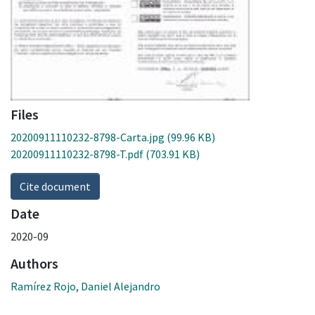
Files
20200911110232-8798-Carta.jpg
(99.96 KB)
20200911110232-8798-T.pdf
(703.91 KB)
Cite document
Date
2020-09
Authors
Ramírez Rojo, Daniel Alejandro