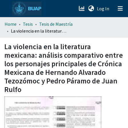
(current)
Log In
menu.section.about_menu
Home
Tesis
Tesis de Maestría
La violencia en la literatura mexicana: análisis comparativo entre los personajes principales de Crónica Mexicana de Hernando Alvarado Tezozómoc y Pedro Páramo de Juan Rulfo
All of DSpace
La violencia en la literatura
mexicana: análisis comparativo entre
los personajes principales de Crónica
Mexicana de Hernando Alvarado
Tezozómoc y Pedro Páramo de Juan
Rulfo