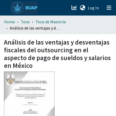
(current)
Log In
menu.section.about_menu
Home
Tesis
Tesis de Maestría
Análisis de las ventajas y desventajas fiscales del outsourcing en el aspecto de pago de sueldos y salarios en México
All of DSpace
Análisis de las ventajas y desventajas
fiscales del outsourcing en el
aspecto de pago de sueldos y salarios
en México