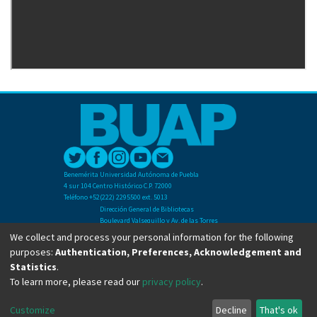
Benemérita Universidad Autónoma de Puebla
4 sur 104 Centro Histórico C.P. 72000
Teléfono +52(222) 2295500 ext. 5013
Dirección General de Bibliotecas
Boulevard Valsequillo y Av. de las Torres
Ciudad Universitaria. Col. San Manuel
We collect and process your personal information for the following
C.P. 72570
purposes:
Authentication, Preferences, Acknowledgement and
Teléfono +52 (222) 2295500 Ext 2901
Statistics
.
To learn more, please read our
privacy policy
.
Copyright © Dirección General de Bibliotecas - BUAP 2024. All right reserved.
Customize
Decline
That's ok