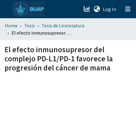
(current)
Log In
menu.section.about_menu
Home
Tesis
Tesis de Licenciatura
El efecto inmunosupresor del complejo PD-L1/PD-1 favorece la progresión del cáncer de mama
All of DSpace
El efecto inmunosupresor del
complejo PD-L1/PD-1 favorece la
progresión del cáncer de mama