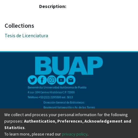
Description:
Collections
Tesis de Licenciatura
Benemérita Universidad Autónoma de Puebla
4 sur 104 Centro Histórico C.P. 72000
Teléfono +52(222) 2295500 ext. 5013
Dirección General de Bibliotecas
Boulevard Valsequillo y Av. de las Torres
Ciudad Universitaria. Col. San Manuel
We collect and process your personal information for the following
C.P. 72570
purposes:
Authentication, Preferences, Acknowledgement and
Teléfono +52 (222) 2295500 Ext 2901
Statistics
.
To learn more, please read our
privacy policy
.