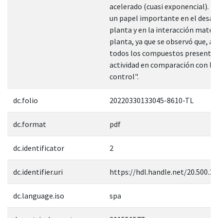
acelerado (cuasi exponencial). E
un papel importante en el desarr
planta y en la interacción materi
planta, ya que se observó que, a 
todos los compuestos presentan
actividad en comparación con la
control".
dc.folio
20220330133045-8610-TL
dc.format
pdf
dc.identificator
2
dc.identifier.uri
https://hdl.handle.net/20.500.1
dc.language.iso
spa