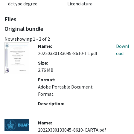
dc.type.degree
Licenciatura
Files
Original bundle
Now showing
1 - 2 of 2
Name:
Downl
20220330133045-8610-TL.pdf
oad
Size:
2.76 MB
Format:
Adobe Portable Document
Format
Description:
Name:
20220330133045-8610-CARTA.pdf