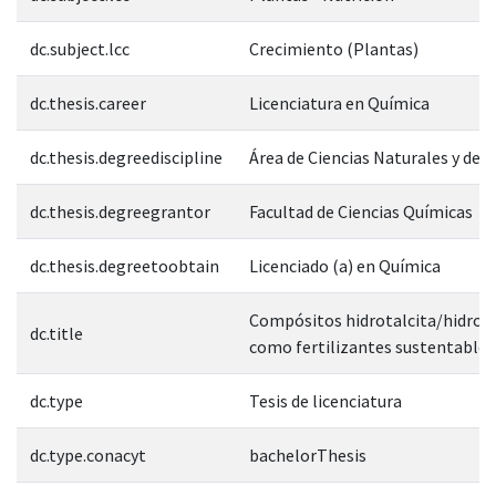
dc.subject.lcc
Crecimiento (Plantas)
dc.thesis.career
Licenciatura en Química
dc.thesis.degreediscipline
Área de Ciencias Naturales y de l
dc.thesis.degreegrantor
Facultad de Ciencias Químicas
dc.thesis.degreetoobtain
Licenciado (a) en Química
Compósitos hidrotalcita/hidroxi
dc.title
como fertilizantes sustentables
dc.type
Tesis de licenciatura
dc.type.conacyt
bachelorThesis