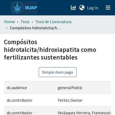
(current)
Log In
menu.section.about_menu
Home
Tesis
Tesis de Licenciatura
Compósitos hidrotalcita/hidroxiapatita como fertilizantes sustentables
All of DSpace
Compósitos
hidrotalcita/hidroxiapatita como
fertilizantes sustentables
Simple item page
dc.audience
generalPublic
dc.contributor
Fetter, Geolar
dc.contributor
Velázquez Herrera, Francescoli D