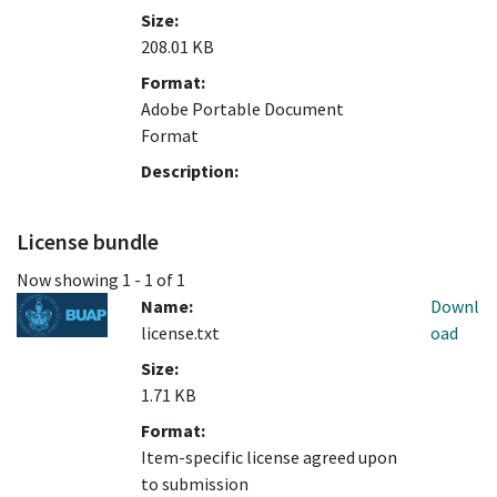
Size:
208.01 KB
Format:
Adobe Portable Document
Format
Description:
License bundle
Now showing
1 - 1 of 1
Name:
Downl
license.txt
oad
Size:
1.71 KB
Format:
Item-specific license agreed upon
to submission