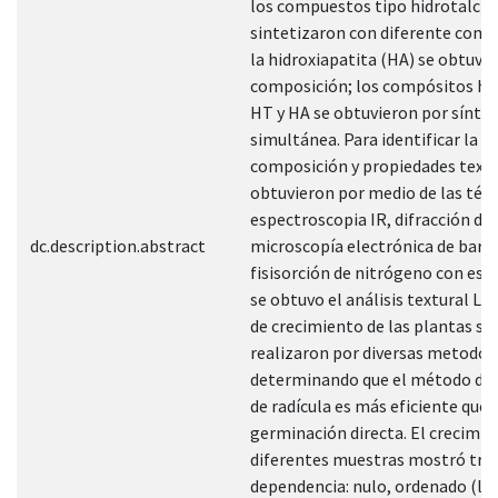
los compuestos tipo hidrotalcit
sintetizaron con diferente comp
la hidroxiapatita (HA) se obtuvo 
composición; los compósitos híb
HT y HA se obtuvieron por síntes
simultánea. Para identificar la e
composición y propiedades textu
obtuvieron por medio de las técn
espectroscopia IR, difracción de 
dc.description.abstract
microscopía electrónica de barri
fisisorción de nitrógeno con est
se obtuvo el análisis textural La
de crecimiento de las plantas se
realizaron por diversas metodol
determinando que el método de 
de radícula es más eficiente que 
germinación directa. El crecimie
diferentes muestras mostró tres
dependencia: nulo, ordenado (lin