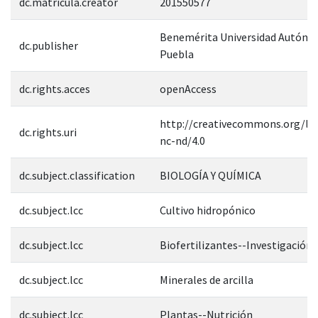
dc.matricula.creator
201550577
Benemérita Universidad Autóno
dc.publisher
Puebla
dc.rights.acces
openAccess
http://creativecommons.org/lic
dc.rights.uri
nc-nd/4.0
dc.subject.classification
BIOLOGÍA Y QUÍMICA
dc.subject.lcc
Cultivo hidropónico
dc.subject.lcc
Biofertilizantes--Investigación
dc.subject.lcc
Minerales de arcilla
dc.subject.lcc
Plantas--Nutrición