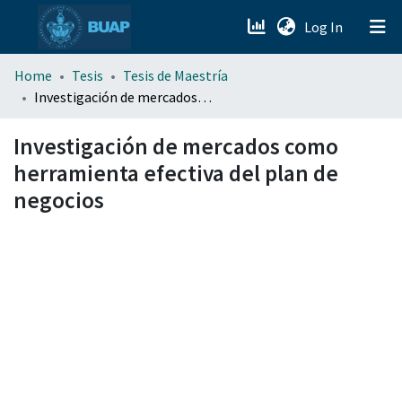
(current)
Log In
menu.section.about_menu
Home
Tesis
Tesis de Maestría
Investigación de mercados como herramienta efectiva del plan de negocios
All of DSpace
Investigación de mercados como
herramienta efectiva del plan de
negocios