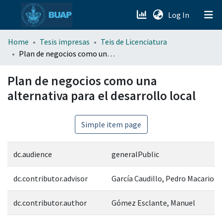
(current)
Log In
menu.section.about_menu
Home
Tesis impresas
Teis de Licenciatura
Plan de negocios como una alternativa para el desarrollo local
All of DSpace
Plan de negocios como una
alternativa para el desarrollo local
Simple item page
dc.audience
generalPublic
dc.contributor.advisor
García Caudillo, Pedro Macario
dc.contributor.author
Gómez Esclante, Manuel