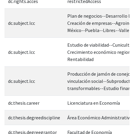
dc.rights.acces
restrictedAccess
Plan de negocios--Desarrollo loc
dc.subject.lcc
Creación de empresas--Agroindu
México--Puebla--Libres--Valle d
Estudio de viabilidad--Cunicultur
dc.subject.lcc
Crecimiento económico regional
Rentabilidad
Producción de jamón de conejo--
dc.subject.lcc
vinculación social--Subproducto
transformables--Estudio financ
dc.thesis.career
Licenciatura en Economía
dc.thesis.degreediscipline
Área Económico Administrativa
dc.thesis.degreegrantor
Facultad de Economía