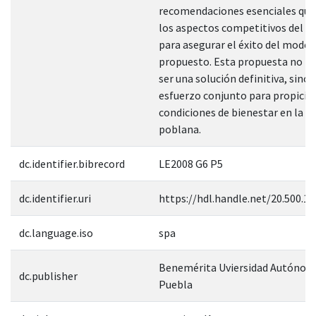
recomendaciones esenciales que
los aspectos competitivos del m
para asegurar el éxito del model
propuesto. Esta propuesta no p
ser una solución definitiva, sino 
esfuerzo conjunto para propiciar
condiciones de bienestar en la 
poblana.
dc.identifier.bibrecord
LE2008 G6 P5
dc.identifier.uri
https://hdl.handle.net/20.500.1
dc.language.iso
spa
Benemérita Uviersidad Autónom
dc.publisher
Puebla