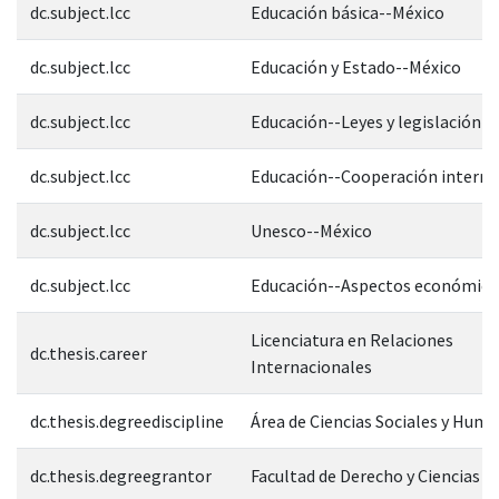
dc.subject.lcc
Educación básica--México
dc.subject.lcc
Educación y Estado--México
dc.subject.lcc
Educación--Leyes y legislación
dc.subject.lcc
Educación--Cooperación interna
dc.subject.lcc
Unesco--México
dc.subject.lcc
Educación--Aspectos económico
Licenciatura en Relaciones
dc.thesis.career
Internacionales
dc.thesis.degreediscipline
Área de Ciencias Sociales y Hum
dc.thesis.degreegrantor
Facultad de Derecho y Ciencias S