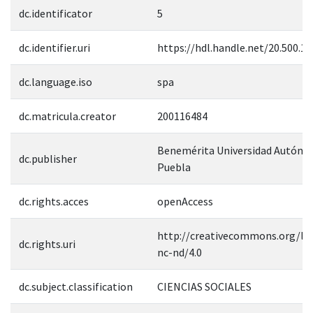
dc.identificator
5
dc.identifier.uri
https://hdl.handle.net/20.500.1
dc.language.iso
spa
dc.matricula.creator
200116484
Benemérita Universidad Autóno
dc.publisher
Puebla
dc.rights.acces
openAccess
http://creativecommons.org/lic
dc.rights.uri
nc-nd/4.0
dc.subject.classification
CIENCIAS SOCIALES