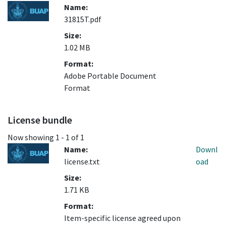
Name:
31815T.pdf
Size:
1.02 MB
Format:
Adobe Portable Document
Format
License bundle
Now showing
1 - 1 of 1
Name:
Downl
license.txt
oad
Size:
1.71 KB
Format:
Item-specific license agreed upon