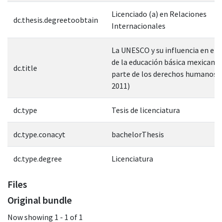
Licenciado (a) en Relaciones
dc.thesis.degreetoobtain
Internacionales
La UNESCO y su influencia en el 
de la educación básica mexican
dc.title
parte de los derechos humanos 
2011)
dc.type
Tesis de licenciatura
dc.type.conacyt
bachelorThesis
dc.type.degree
Licenciatura
Files
Original bundle
Now showing
1 - 1 of 1