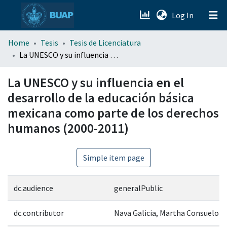
(current)
Log In
menu.section.about_menu
Home
Tesis
Tesis de Licenciatura
La UNESCO y su influencia en el desarrollo de la educación básica mexicana como parte de los derechos humanos (2000-2011)
All of DSpace
La UNESCO y su influencia en el
desarrollo de la educación básica
mexicana como parte de los derechos
humanos (2000-2011)
Simple item page
dc.audience
generalPublic
dc.contributor
Nava Galicia, Martha Consuelo