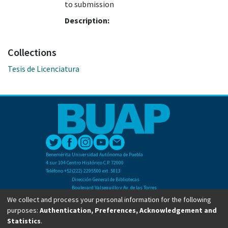
to submission
Description:
Collections
Tesis de Licenciatura
Benemérita Universidad Autónoma de Puebla
4 sur 104 Centro Histórico C.P. 72000
Teléfono +52(222) 2295500 ext. 5013
Dirección General de Bibliotecas
Boulevard Valsequillo y Av. de las Torres
Ciudad Universitaria. Col. San Manuel
We collect and process your personal information for the following
C.P. 72570
purposes:
Authentication, Preferences, Acknowledgement and
Teléfono +52 (222) 2295500 Ext 2901
Statistics
.