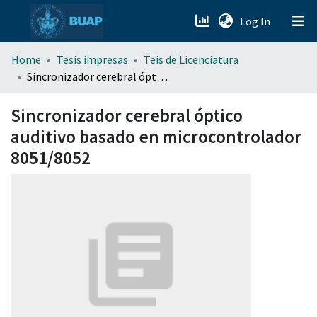
(current)
Log In
menu.section.about_menu
Home
Tesis impresas
Teis de Licenciatura
Sincronizador cerebral óptico auditivo basado en microcontrolador 8051/8052
All of DSpace
Sincronizador cerebral óptico
auditivo basado en microcontrolador
8051/8052