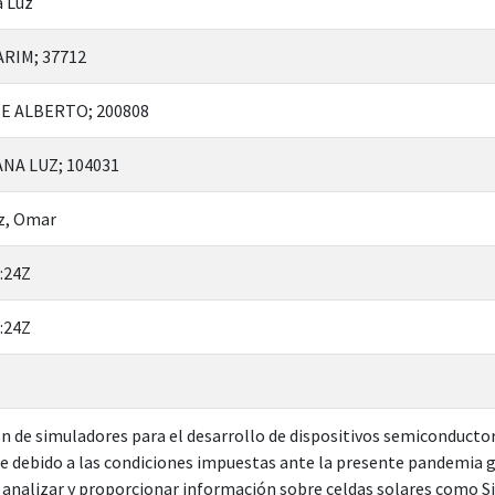
a Luz
ARIM; 37712
E ALBERTO; 200808
NA LUZ; 104031
z, Omar
:24Z
:24Z
ión de simuladores para el desarrollo de dispositivos semiconducto
debido a las condiciones impuestas ante la presente pandemia gl
 analizar y proporcionar información sobre celdas solares como Si