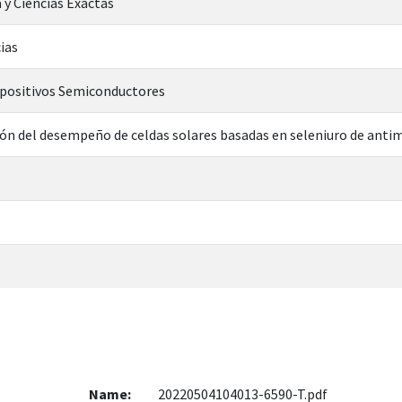
 y Ciencias Exactas
ias
spositivos Semiconductores
ión del desempeño de celdas solares basadas en seleniuro de ant
Name:
20220504104013-6590-T.pdf