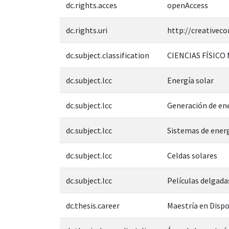
dc.rights.acces
openAccess
dc.rights.uri
http://creativec
dc.subject.classification
CIENCIAS FÍSICO
dc.subject.lcc
Energía solar
dc.subject.lcc
Generación de ene
dc.subject.lcc
Sistemas de ener
dc.subject.lcc
Celdas solares
dc.subject.lcc
Películas delgada
dc.thesis.career
Maestría en Disp