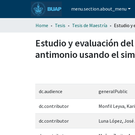
menu.section.about_menu
Home
Tesis
Tesis de Maestría
Estudio y evaluación de
antimonio usando el si
dc.audience
generalPublic
dc.contributor
Monfil Leyva, Kar
dc.contributor
Luna López, José