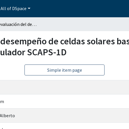
All of DSpace
Estudio y evaluación del desempeño de celdas solares basadas en seleniuro de antimonio usando el simulador SCAPS-1D
l desempeño de celdas solares ba
mulador SCAPS-1D
Simple item page
im
 Alberto