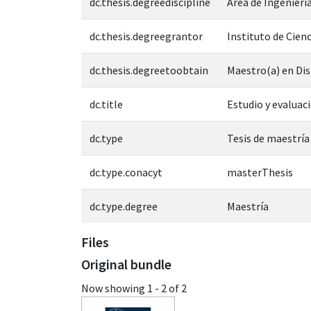
dc.thesis.degreediscipline
Área de Ingeniería
dc.thesis.degreegrantor
Instituto de Cienc
dc.thesis.degreetoobtain
Maestro(a) en Di
dc.title
Estudio y evaluac
dc.type
Tesis de maestría
dc.type.conacyt
masterThesis
dc.type.degree
Maestría
Files
Original bundle
Now showing
1 - 2 of 2