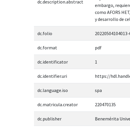
dc.description.abstract
embargo, requiere
como AFORS HET, 
y desarrollo de ce
dc.folio
20220504104013-
dc.format
pdf
dc.identificator
1
dc.identifier.uri
https://hdl.handl
dc.language.iso
spa
dc.matricula.creator
220470135
dc.publisher
Benemérita Unive