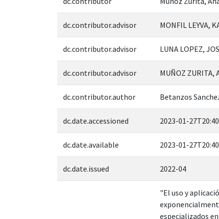
dc.contributor
Muñoz Zurita, An
dc.contributor.advisor
MONFIL LEYVA, K
dc.contributor.advisor
LUNA LOPEZ, JOS
dc.contributor.advisor
MUÑOZ ZURITA, A
dc.contributor.author
Betanzos Sanche
dc.date.accessioned
2023-01-27T20:40
dc.date.available
2023-01-27T20:40
dc.date.issued
2022-04
"El uso y aplicac
exponencialmente 
especializados en