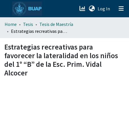
(current)
Log In
menu.section.about_menu
Home
Tesis
Tesis de Maestría
Estrategias recreativas para favorecer la lateralidad en los niños del 1° “B” de la Esc. Prim. Vidal Alcocer
All of DSpace
Estrategias recreativas para
favorecer la lateralidad en los niños
del 1° “B” de la Esc. Prim. Vidal
Alcocer