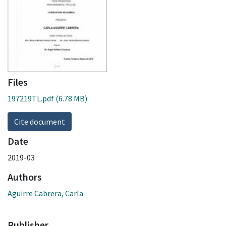
Files
197219TL.pdf
(6.78 MB)
Cite document
Date
2019-03
Authors
Aguirre Cabrera, Carla
Publisher