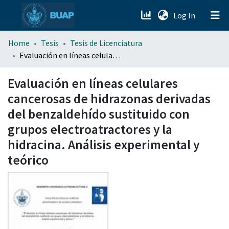
(current)
Log In
menu.section.about_menu
Home
Tesis
Tesis de Licenciatura
Evaluación en líneas celulares cancerosas de hidrazonas derivadas del benzaldehído sustituido con grupos electroatractores y la hidracina. Análisis experimental y teórico
All of DSpace
Evaluación en líneas celulares
cancerosas de hidrazonas derivadas
del benzaldehído sustituido con
grupos electroatractores y la
hidracina. Análisis experimental y
teórico