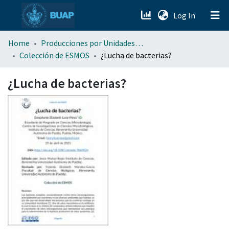
(current)
Log In
menu.section.about_menu
Home
Producciones por Unidades Académicas
Colección de ESMOS
¿Lucha de bacterias?
All of DSpace
¿Lucha de bacterias?