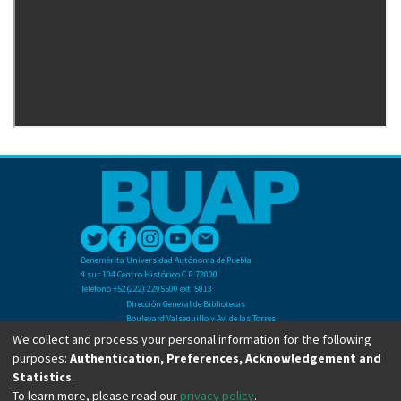
Benemérita Universidad Autónoma de Puebla
4 sur 104 Centro Histórico C.P. 72000
Teléfono +52(222) 2295500 ext. 5013
Dirección General de Bibliotecas
Boulevard Valsequillo y Av. de las Torres
Ciudad Universitaria. Col. San Manuel
We collect and process your personal information for the following
C.P. 72570
purposes:
Authentication, Preferences, Acknowledgement and
Teléfono +52 (222) 2295500 Ext 2901
Statistics
.
To learn more, please read our
privacy policy
.