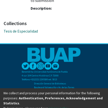
to submission
Description:
Collections
Tesis de Especialidad
Benemérita Universidad Autónoma de Puebla
4 sur 104 Centro Histórico C.P. 72000
Teléfono +52(222) 2295500 ext. 5013
Dirección General de Bibliotecas
Boulevard Valsequillo y Av. de las Torres
Ciudad Universitaria. Col. San Manuel
We collect and process your personal information for the following
C.P. 72570
purposes:
Authentication, Preferences, Acknowledgement and
Teléfono +52 (222) 2295500 Ext 2901
Statistics
.