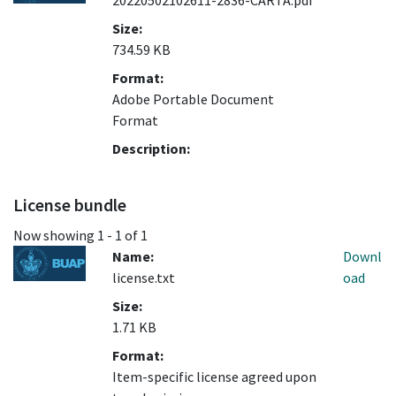
20220502102611-2836-CARTA.pdf
Size:
734.59 KB
Format:
Adobe Portable Document
Format
Description:
License bundle
Now showing
1 - 1 of 1
Name:
Downl
license.txt
oad
Size:
1.71 KB
Format:
Item-specific license agreed upon