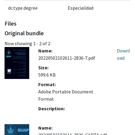
dc.type.degree
Especialidad
Files
Original bundle
Now showing
1 - 2 of 2
Name:
Downl
20220502102611-2836-T.pdf
oad
Size:
599.6 KB
Format:
Adobe Portable Document
Format
Description:
Name: