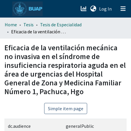
(current)
Log In
menu.section.about_menu
Home
Tesis
Tesis de Especialidad
Eficacia de la ventilación mecánica no invasiva en el síndrome de insuficiencia respiratoria aguda en el área de urgencias del Hospital General de Zona y Medicina Familiar Número 1, Pachuca, Hgo
All of DSpace
Eficacia de la ventilación mecánica
no invasiva en el síndrome de
insuficiencia respiratoria aguda en el
área de urgencias del Hospital
General de Zona y Medicina Familiar
Número 1, Pachuca, Hgo
Simple item page
dc.audience
generalPublic