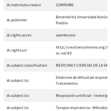
dc.matricula.creator
219650486
Benemérita Universidad Autóno
dc.publisher
Puebla
dc.rights.acces
openAccess
http://creativecommons.org/lic
dc.rights.uri
nc-nd/4.0
dc.subject.classification
MEDICINA Y CIENCIAS DE LA SAL
Síndrome de dificultad respirator
dc.subject.lcc
Tratamiento
dc.subject.lcc
Respiración artificial--Investiga
dc.subject.lcc
Terapia respiratoria--Métodos