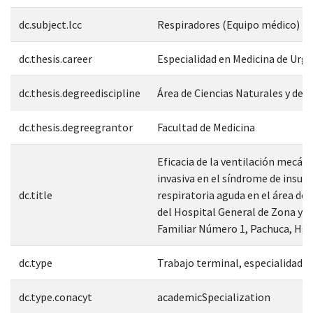
dc.subject.lcc
Respiradores (Equipo médico)
dc.thesis.career
Especialidad en Medicina de Urg
dc.thesis.degreediscipline
Área de Ciencias Naturales y de l
dc.thesis.degreegrantor
Facultad de Medicina
Eficacia de la ventilación mecán
invasiva en el síndrome de insufi
dc.title
respiratoria aguda en el área de 
del Hospital General de Zona y M
Familiar Número 1, Pachuca, Hg
dc.type
Trabajo terminal, especialidad
dc.type.conacyt
academicSpecialization