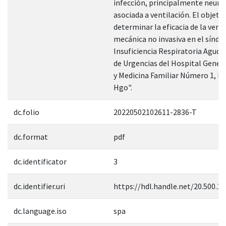
infección, principalmente neum
asociada a ventilación. El objetiv
determinar la eficacia de la vent
mecánica no invasiva en el sínd
Insuficiencia Respiratoria Aguda 
de Urgencias del Hospital Gener
y Medicina Familiar Número 1, P
Hgo".
dc.folio
20220502102611-2836-T
dc.format
pdf
dc.identificator
3
dc.identifier.uri
https://hdl.handle.net/20.500.1
dc.language.iso
spa