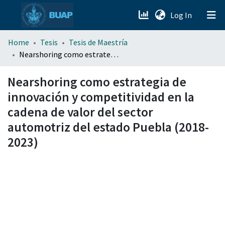
(current)
Log In
menu.section.about_menu
Home
Tesis
Tesis de Maestría
Nearshoring como estrategia de innovación y competitividad en la cadena de valor del sector automotriz del estado Puebla (2018-2023)
All of DSpace
Nearshoring como estrategia de
innovación y competitividad en la
cadena de valor del sector
automotriz del estado Puebla (2018-
2023)