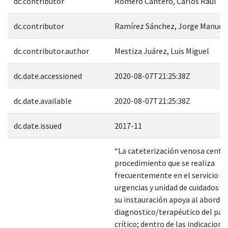
dc.contributor
Romero Cantero, Carlos Raúl
dc.contributor
Ramírez Sánchez, Jorge Manuel
dc.contributor.author
Mestiza Juárez, Luis Miguel
dc.date.accessioned
2020-08-07T21:25:38Z
dc.date.available
2020-08-07T21:25:38Z
dc.date.issued
2017-11
“La cateterización venosa centra
procedimiento que se realiza
frecuentemente en el servicio de
urgencias y unidad de cuidados in
su instauración apoya al abordaj
diagnostico/terapéutico del pac
crítico; dentro de las indicacion