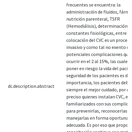
frecuentes se encuentra: la
administración de fluidos, fárma
nutrición parenteral, TSFR
(Hemodiálisis), determinación d
constantes fisiológicas, entre ot
colocación del CVC es un proced
invasivo y como tal no exento de
potenciales complicaciones que
ocurrir en el 2 al 15%, las cuales
poner en riesgo la vida del pacien
seguridad de los pacientes es d
importancia, los pacientes deben
dc.description.abstract
siempre el mejor cuidado, por ell
preciso quienes instalan CVC, es
familiarizados con sus complica
para prevenirlas, reconocerlas y
manejarlas en forma oportuna y
adecuada. Es por eso que propon
capacitación continua con mater