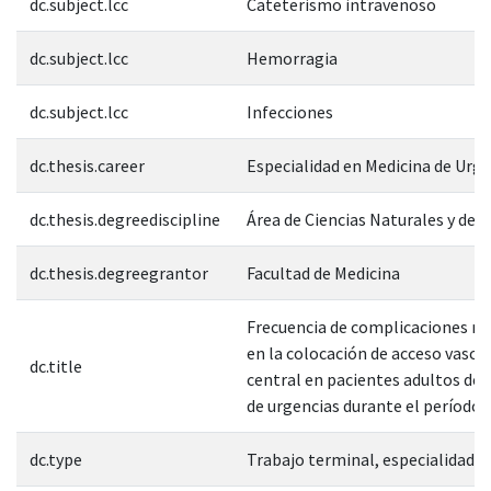
dc.subject.lcc
Cateterismo intravenoso
dc.subject.lcc
Hemorragia
dc.subject.lcc
Infecciones
dc.thesis.career
Especialidad en Medicina de Urg
dc.thesis.degreediscipline
Área de Ciencias Naturales y de l
dc.thesis.degreegrantor
Facultad de Medicina
Frecuencia de complicaciones m
en la colocación de acceso vascu
dc.title
central en pacientes adultos del 
de urgencias durante el período
dc.type
Trabajo terminal, especialidad