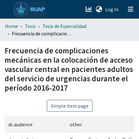
(current)
Log In
menu.section.about_menu
Home
Tesis
Tesis de Especialidad
Frecuencia de complicaciones mecánicas en la colocación de acceso vascular central en pacientes adultos del servicio de urgencias durante el período 2016-2017
All of DSpace
Frecuencia de complicaciones
mecánicas en la colocación de acceso
vascular central en pacientes adultos
del servicio de urgencias durante el
período 2016-2017
Simple item page
dc.audience
other