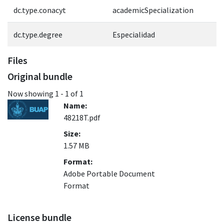
dc.type.conacyt
academicSpecialization
dc.type.degree
Especialidad
Files
Original bundle
Now showing
1 - 1 of 1
Name:
48218T.pdf
Size:
1.57 MB
Format:
Adobe Portable Document
Format
License bundle