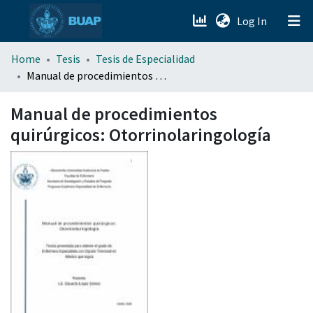
(current)
Log In
menu.section.about_menu
Home
Tesis
Tesis de Especialidad
Manual de procedimientos quirúrgicos: Otorrinolaringología
All of DSpace
Manual de procedimientos
quirúrgicos: Otorrinolaringología