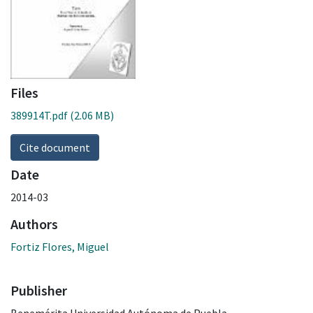
Files
389914T.pdf
(2.06 MB)
Cite document
Date
2014-03
Authors
Fortiz Flores, Miguel
Publisher
Benemérita Universidad Autónoma de Puebla