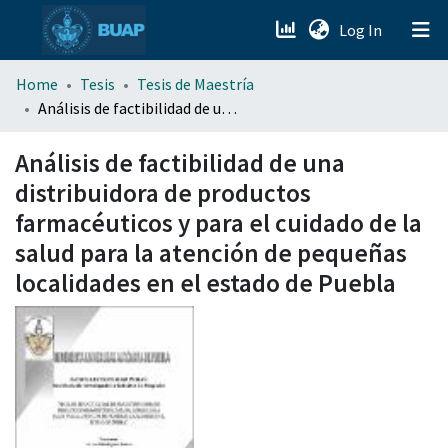
(current)
Log In
menu.section.about_menu
Home
Tesis
Tesis de Maestría
Análisis de factibilidad de una distribuidora de productos farmacéuticos y para el cuidado de la salud para la atención de pequeñas localidades en el estado de Puebla
All of DSpace
Análisis de factibilidad de una
distribuidora de productos
farmacéuticos y para el cuidado de la
salud para la atención de pequeñas
localidades en el estado de Puebla