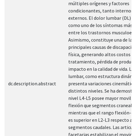
múltiples orígenes y factores
condicionantes, tanto internos
externos. El dolor lumbar (DL) s
como uno de los síntomas más f
entre los trastornos musculoesq
Asimismo, constituye una de las
principales causas de discapacida
física, generando altos costos d
tratamiento, pérdida de producti
impacto en la calidad de vida. L
lumbar, como estructura dinámi
dc.description.abstract
presenta variaciones cinemática
distintos niveles. Se ha demostr
nivel L4-L5 posee mayor movilid
flexión que segmentos craneales
mientras que el rango flexión-e
es superior en L2-L3 respecto a
segmentos caudales. Las articul
facetarias estabilizan el movim