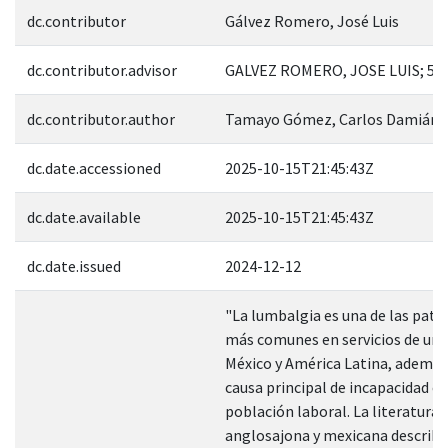
dc.contributor
Gálvez Romero, José Luis
dc.contributor.advisor
GALVEZ ROMERO, JOSE LUIS; 54
dc.contributor.author
Tamayo Gómez, Carlos Damián
dc.date.accessioned
2025-10-15T21:45:43Z
dc.date.available
2025-10-15T21:45:43Z
dc.date.issued
2024-12-12
"La lumbalgia es una de las pato
más comunes en servicios de urg
México y América Latina, además
causa principal de incapacidad e
población laboral. La literatura
anglosajona y mexicana describe