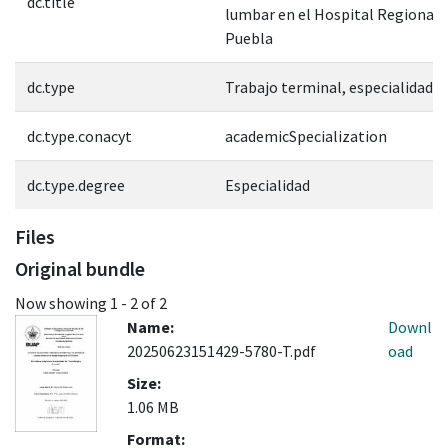
dc.title
lumbar en el Hospital Regional 
Puebla
dc.type
Trabajo terminal, especialidad
dc.type.conacyt
academicSpecialization
dc.type.degree
Especialidad
Files
Original bundle
Now showing
1 - 2 of 2
Name:
Downl
20250623151429-5780-T.pdf
oad
Size:
1.06 MB
Format: