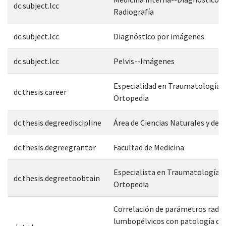
dc.subject.lcc
Radiografía
dc.subject.lcc
Diagnóstico por imágenes
dc.subject.lcc
Pelvis--Imágenes
Especialidad en Traumatología y
dc.thesis.career
Ortopedia
dc.thesis.degreediscipline
Área de Ciencias Naturales y de l
dc.thesis.degreegrantor
Facultad de Medicina
Especialista en Traumatología y
dc.thesis.degreetoobtain
Ortopedia
Correlación de parámetros radio
lumbopélvicos con patología de