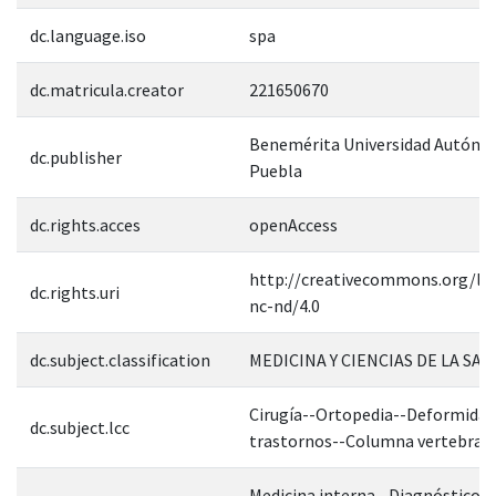
dc.language.iso
spa
dc.matricula.creator
221650670
Benemérita Universidad Autóno
dc.publisher
Puebla
dc.rights.acces
openAccess
http://creativecommons.org/lic
dc.rights.uri
nc-nd/4.0
dc.subject.classification
MEDICINA Y CIENCIAS DE LA SAL
Cirugía--Ortopedia--Deformidad
dc.subject.lcc
trastornos--Columna vertebral
Medicina interna--Diagnóstico--