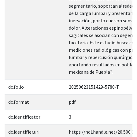
segmentario, soportan alrededo
de la carga lumbar y presentan r
inervación, por lo que son sensib
dolor. Alteraciones espinopélvic
sagitales se asocian con degene
facetaria. Este estudio busca cor
mediciones radiológicas con pat
lumbar y repercusión quirúrgica,
aportando resultados en poblac
mexicana de Puebla".
dc.folio
20250623151429-5780-T
dc.format
pdf
dc.identificator
3
dc.identifier.uri
https://hdl.handle.net/20.500.1