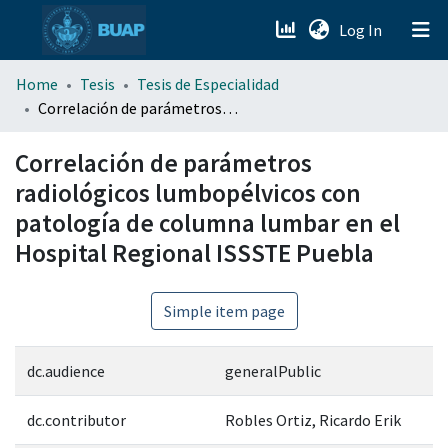
(current)
Log In
menu.section.about_menu
Home
Tesis
Tesis de Especialidad
Correlación de parámetros radiológicos lumbopélvicos con patología de columna lumbar en el Hospital Regional ISSSTE Puebla
All of DSpace
Correlación de parámetros
radiológicos lumbopélvicos con
patología de columna lumbar en el
Hospital Regional ISSSTE Puebla
Simple item page
dc.audience
generalPublic
dc.contributor
Robles Ortiz, Ricardo Erik