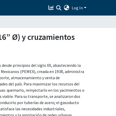
Log In
 16” Ø) y cruzamientos
 desde principios del siglo XX, abasteciendo la
 Mexicanos (PEMEX), creada en 1938, administra
nsporte, almacenamiento y venta de
des del país. Para maximizar los recursos del
vas: quemarlo, reinyectarlo en los yacimientos o
viable. Para su transporte, se analizaron dos
conducirlo por tuberías de acero; el gasoducto
atisface las necesidades industriales,
mientos y la ampliación de redes urbanas.