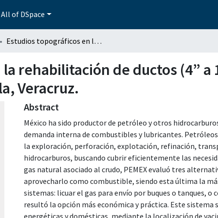
All of DSpace
Estudios topográficos en la rehabilitación de ductos (4” a 16” Ø) y cruzamientos sub-fluvial del río Cotaxtla, Veracruz.
 la rehabilitación de ductos (4” a
la, Veracruz.
Abstract
México ha sido productor de petróleo y otros hidrocarburos
demanda interna de combustibles y lubricantes. Petróleos
la exploración, perforación, explotación, refinación, tra
hidrocarburos, buscando cubrir eficientemente las necesida
gas natural asociado al crudo, PEMEX evaluó tres alternati
aprovecharlo como combustible, siendo esta última la más 
sistemas: licuar el gas para envío por buques o tanques, o 
resultó la opción más económica y práctica. Este sistema s
energéticas y domésticas, mediante la localización de yaci