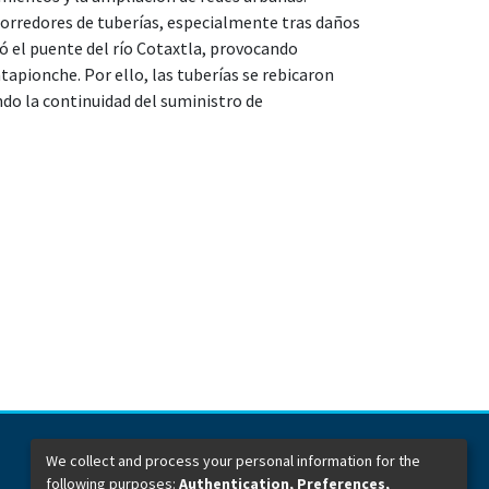
corredores de tuberías, especialmente tras daños
ó el puente del río Cotaxtla, provocando
apionche. Por ello, las tuberías se rebicaron
ndo la continuidad del suministro de
We collect and process your personal information for the
following purposes:
Authentication, Preferences,
Dirección General de Bibliotecas