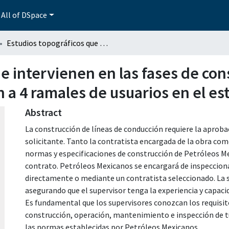
All of DSpace
Estudios topográficos que intervienen en las fases de construcción de líneas de conducción, su aplicación a 4 ramales de usuarios en el estado de Puebla.
e intervienen en las fases de con
n a 4 ramales de usuarios en el e
Abstract
La construcción de líneas de conducción requiere la aproba
solicitante. Tanto la contratista encargada de la obra com
normas y especificaciones de construcción de Petróleos Mex
contrato. Petróleos Mexicanos se encargará de inspecciona
directamente o mediante un contratista seleccionado. La s
asegurando que el supervisor tenga la experiencia y capac
Es fundamental que los supervisores conozcan los requisit
construcción, operación, mantenimiento e inspección de t
las normas establecidas por Petróleos Mexicanos.