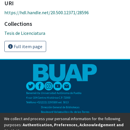
URI
https://hdl.handle.net/20.500.12371/28596
Collections
Tesis de Licenciatura
Full item page
Benemérita Universidad Autónoma de Puebla
4 sur 104 Centro Histórico C.P. 72000
Teléfono +52(222) 2295500 ext. 5013
Dirección General de Bibliotecas
Boulevard Valsequillo y Av. de las Torres
Ciudad Universitaria. Col. San Manuel
We collect and process your personal information for the following
C.P. 72570
purposes:
Authentication, Preferences, Acknowledgement and
Teléfono +52 (222) 2295500 Ext 2901