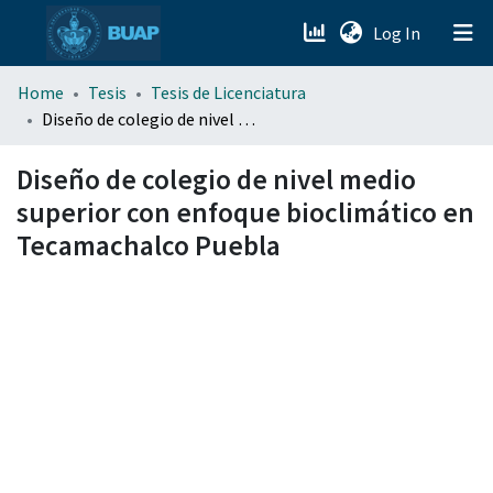
(current)
Log In
menu.section.about_menu
Home
Tesis
Tesis de Licenciatura
Diseño de colegio de nivel medio superior con enfoque bioclimático en Tecamachalco Puebla
All of DSpace
Diseño de colegio de nivel medio
superior con enfoque bioclimático en
Tecamachalco Puebla