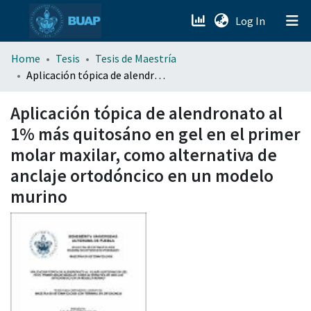
(current)
Log In
menu.section.about_menu
Home
Tesis
Tesis de Maestría
Aplicación tópica de alendronato al 1% más quitosáno en gel en el primer molar maxilar, como alternativa de anclaje ortodóncico en un modelo murino
All of DSpace
Aplicación tópica de alendronato al
1% más quitosáno en gel en el primer
molar maxilar, como alternativa de
anclaje ortodóncico en un modelo
murino