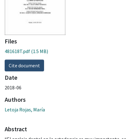
Files
481618T.pdf
(1.5 MB)
Cite document
Date
2018-06
Authors
Letoja Rojas, María
Abstract
“El anclaje dental en la ortodoncia es muy importante, se