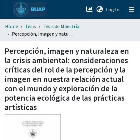
(current)
Log In
menu.section.about_menu
Home
Tesis
Tesis de Maestría
Percepción, imagen y naturaleza en la crisis ambiental: consideraciones críticas del rol de la percepción y la imagen en nuestra relación actual con el mundo y exploración de la potencia ecológica de las prácticas artísticas
All of DSpace
Percepción, imagen y naturaleza en
la crisis ambiental: consideraciones
críticas del rol de la percepción y la
imagen en nuestra relación actual
con el mundo y exploración de la
potencia ecológica de las prácticas
artísticas