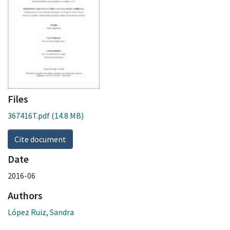
Files
367416T.pdf
(14.8 MB)
Cite document
Date
2016-06
Authors
López Ruiz, Sandra