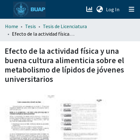
(current)
Log In
menu.section.about_menu
Home
Tesis
Tesis de Licenciatura
Efecto de la actividad física y una buena cultura alimenticia sobre el metabolismo de lípidos de jóvenes universitarios
All of DSpace
Efecto de la actividad física y una
buena cultura alimenticia sobre el
metabolismo de lípidos de jóvenes
universitarios