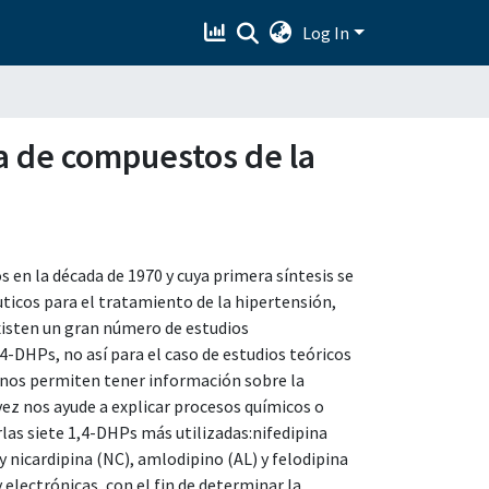
Log In
ca de compuestos de la
s en la década de 1970 y cuya primera síntesis se
ticos para el tratamiento de la hipertensión,
xisten un gran número de estudios
,4-DHPs, no así para el caso de estudios teóricos
 nos permiten tener información sobre la
 vez nos ayude a explicar procesos químicos o
arlas siete 1,4-DHPs más utilizadas:nifedipina
y nicardipina (NC), amlodipino (AL) y felodipina
y electrónicas, con el fin de determinar la