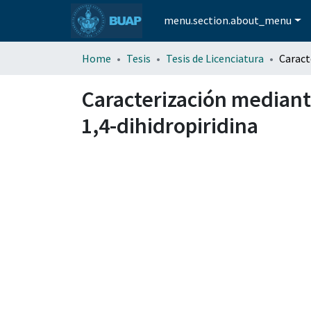
menu.section.about_menu
Home
Tesis
Tesis de Licenciatura
Caracterización mediante
1,4-dihidropiridina