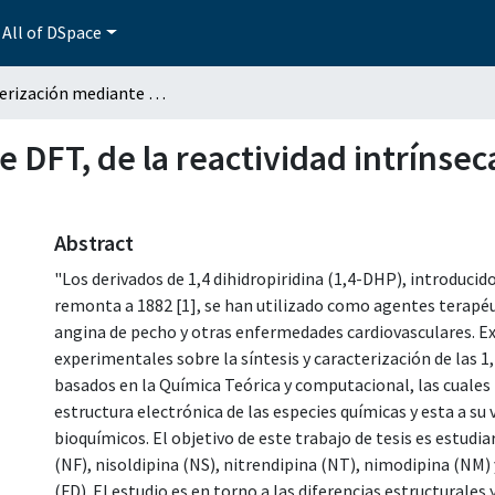
All of DSpace
Caracterización mediante DFT, de la reactividad intrínseca de compuestos de la 1,4-dihidropiridina
 DFT, de la reactividad intrínse
Abstract
"Los derivados de 1,4 dihidropiridina (1,4-DHP), introducido
remonta a 1882 [1], se han utilizado como agentes terapéu
angina de pecho y otras enfermedades cardiovasculares. E
experimentales sobre la síntesis y caracterización de las 1
basados en la Química Teórica y computacional, las cuales
estructura electrónica de las especies químicas y esta a su
bioquímicos. El objetivo de este trabajo de tesis es estudi
(NF), nisoldipina (NS), nitrendipina (NT), nimodipina (NM) 
(FD). El estudio es en torno a las diferencias estructurales 