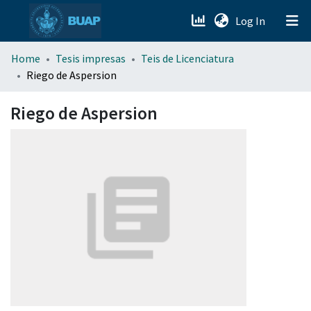
(current)
Log In
menu.section.about_menu
Home
Tesis impresas
Teis de Licenciatura
Riego de Aspersion
All of DSpace
Riego de Aspersion