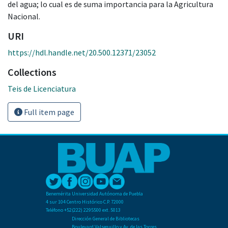
del agua; lo cual es de suma importancia para la Agricultura
Nacional.
URI
https://hdl.handle.net/20.500.12371/23052
Collections
Teis de Licenciatura
Full item page
Benemérita Universidad Autónoma de Puebla
4 sur 104 Centro Histórico C.P. 72000
Teléfono +52(222) 2295500 ext. 5013
Dirección General de Bibliotecas
Boulevard Valsequillo y Av. de las Torres