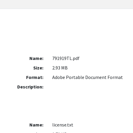
Name:
791919TL.pdf
Size:
2.93 MB
Format:
Adobe Portable Document Format
Description:
Name:
license.txt