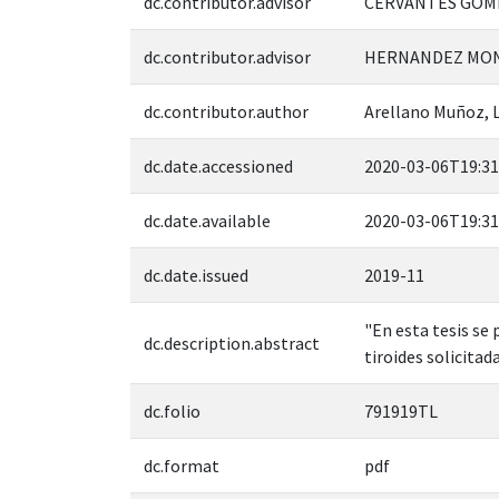
dc.contributor.advisor
CERVANTES GOMEZ
dc.contributor.advisor
HERNANDEZ MON
dc.contributor.author
Arellano Muñoz, L
dc.date.accessioned
2020-03-06T19:31
dc.date.available
2020-03-06T19:31
dc.date.issued
2019-11
"En esta tesis se
dc.description.abstract
tiroides solicita
dc.folio
791919TL
dc.format
pdf