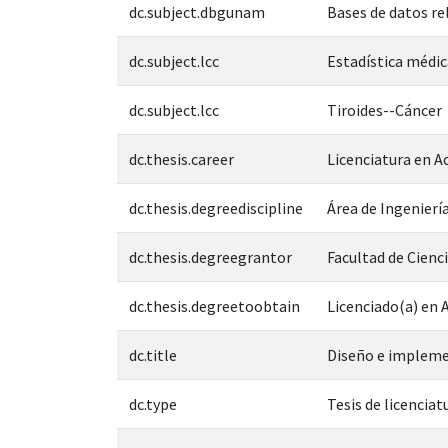
dc.subject.dbgunam
Bases de datos re
dc.subject.lcc
Estadística médic
dc.subject.lcc
Tiroides--Cáncer
dc.thesis.career
Licenciatura en A
dc.thesis.degreediscipline
Área de Ingeniería
dc.thesis.degreegrantor
Facultad de Cienc
dc.thesis.degreetoobtain
Licenciado(a) en 
dc.title
Diseño e implemen
dc.type
Tesis de licenciat