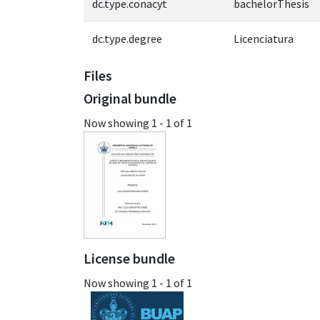
dc.type.conacyt
bachelorThesis
dc.type.degree
Licenciatura
Files
Original bundle
Now showing
1 - 1 of 1
License bundle
Now showing
1 - 1 of 1