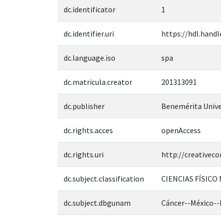
dc.identificator
1
dc.identifier.uri
https://hdl.handl
dc.language.iso
spa
dc.matricula.creator
201313091
dc.publisher
Benemérita Unive
dc.rights.acces
openAccess
dc.rights.uri
http://creativec
dc.subject.classification
CIENCIAS FÍSICO
dc.subject.dbgunam
Cáncer--México--