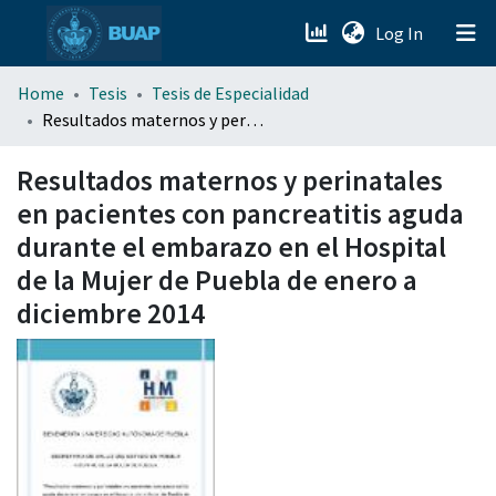
(current)
Log In
menu.section.about_menu
Home
Tesis
Tesis de Especialidad
Resultados maternos y perinatales en pacientes con pancreatitis aguda durante el embarazo en el Hospital de la Mujer de Puebla de enero a diciembre 2014
All of DSpace
Resultados maternos y perinatales
en pacientes con pancreatitis aguda
durante el embarazo en el Hospital
de la Mujer de Puebla de enero a
diciembre 2014