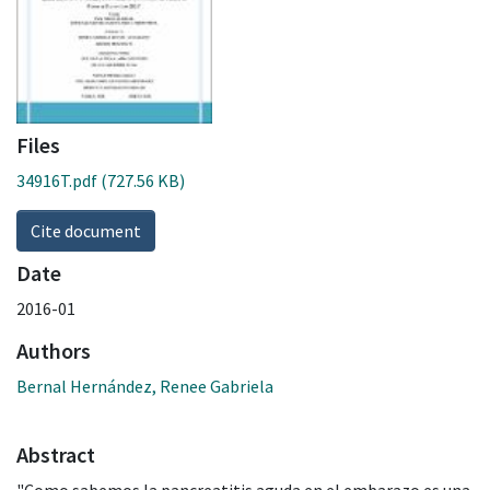
Files
34916T.pdf
(727.56 KB)
Cite document
Date
2016-01
Authors
Bernal Hernández, Renee Gabriela
Abstract
"Como sabemos la pancreatitis aguda en el embarazo es una