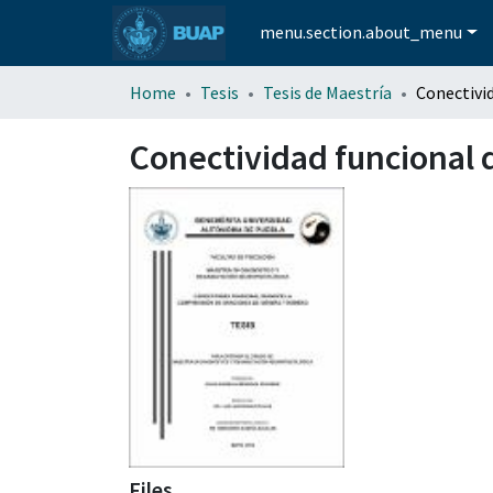
menu.section.about_menu
Home
Tesis
Tesis de Maestría
Conectividad funcional 
Files