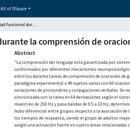
All of DSpace
Conectividad funcional durante la comprensión de oraciones de género y número
durante la comprensión de oraci
Abstract
"La comprensión del lenguaje está garantizada por sistem
conformados por diferentes mecanismos neuropsicológicos. 
eléctrica durante tareas de comprensión de oraciones de g
paradigma experimental a 40 sujetos sanos con 60 oracione
variaciones de pronombres y conjugaciones verbales. Se regi
sincronizada con la tarea en 64 derivaciones según el sist
muestreo de 250 Hz y pasa bandas de 0.5 a 32 Hz, determina
hubo diferencias entre grupos respecto a la asociación de l
los tiempos de respuesta, siendo el grupo de adultos mayor
surgió una activación fuerte en cuatro áreas relacionadas