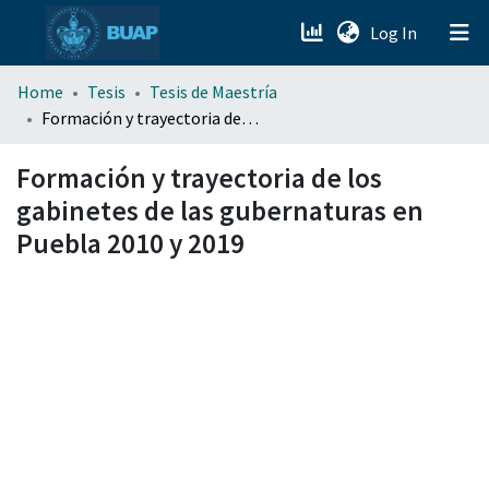
(current)
Log In
menu.section.about_menu
Home
Tesis
Tesis de Maestría
Formación y trayectoria de los gabinetes de las gubernaturas en Puebla 2010 y 2019
All of DSpace
Formación y trayectoria de los
gabinetes de las gubernaturas en
Puebla 2010 y 2019