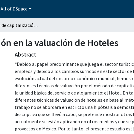
All of DSpace
El método de capitalización en la valuación de Hoteles
ión en la valuación de Hoteles
Abstract
“Debido al papel predominante que juega el sector turísti
empleos y debido a los cambios sufridos en este sector de
evolución actual del entorno económico mundial, hemos re
diferentes técnicas de valuación por el método de capitali
la unidad básica del servicio de alojamiento: el Hotel. En t
diferentes técnicas de valuación de hoteles en base al mét
trabajo no se abordara en estricto una hipótesis a demostra
descriptiva que se llevó a cabo, se pretende mostrar otras 
actualmente se están aplicando en otros medios y que se p
proyectos en México. Por lo tanto, el presente estudio está