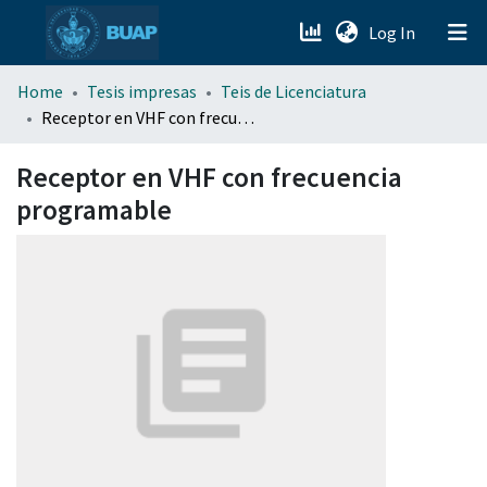
(current)
Log In
menu.section.about_menu
Home
Tesis impresas
Teis de Licenciatura
Receptor en VHF con frecuencia programable
All of DSpace
Receptor en VHF con frecuencia
programable