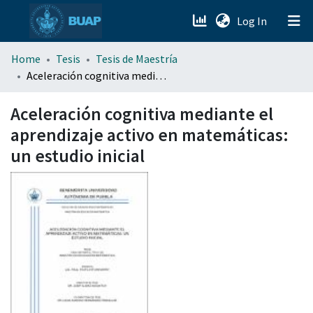
(current)
Log In
menu.section.about_menu
Home
Tesis
Tesis de Maestría
Aceleración cognitiva mediante el aprendizaje activo en matemáticas: un estudio inicial
All of DSpace
Aceleración cognitiva mediante el
aprendizaje activo en matemáticas:
un estudio inicial