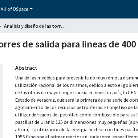
All of DSpace
Analisis y diseño de las torres de salida para lineas de 400 K.V de la planta nucleo electrica laguna verde
torres de salida para lineas de 400
Abstract
Una de las medidas para prevenir la no muy remota disminu
utilización racional de los mismos, debido a esto el gobier
de las obras de mayor importancia en nuestro país, la
Estado de Veracruz, que será la primera de una serie de ob
agotamiento de los recursos petrolíferos. El objetivo de la
utilizar derivados del petróleo como combustible para su
pastillas de Uranio 125 de dimensiones muy pequeñas (a
altura). La utilización de la energía nuclear con fines pací
1956 funciona el primer reactor en Inglaterra, especificame