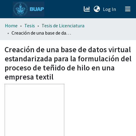
(current)
Log In
menu.section.about_menu
Home
Tesis
Tesis de Licenciatura
Creación de una base de datos virtual estandarizada para la formulación del proceso de teñido de hilo en una empresa textil
All of DSpace
Creación de una base de datos virtual
estandarizada para la formulación del
proceso de teñido de hilo en una
empresa textil