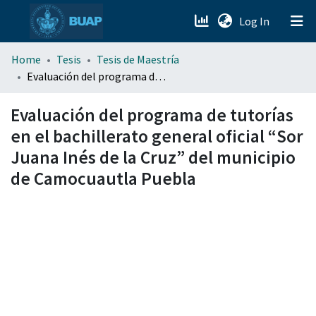
(current)
Log In
menu.section.about_menu
Home
Tesis
Tesis de Maestría
Evaluación del programa de tutorías en el bachillerato general oficial “Sor Juana Inés de la Cruz” del municipio de Camocuautla Puebla
All of DSpace
Evaluación del programa de tutorías
en el bachillerato general oficial “Sor
Juana Inés de la Cruz” del municipio
de Camocuautla Puebla