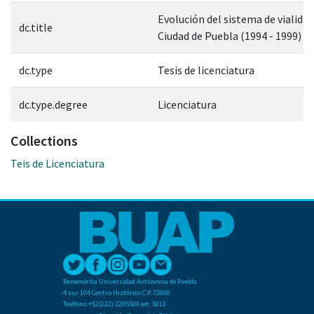
Evolución del sistema de vialidad
dc.title
Ciudad de Puebla (1994 - 1999)
dc.type
Tesis de licenciatura
dc.type.degree
Licenciatura
Collections
Teis de Licenciatura
Benemérita Universidad Autónoma de Puebla
4 sur 104 Centro Histórico C.P. 72000
Teléfono +52(222) 2295500 ext. 5013