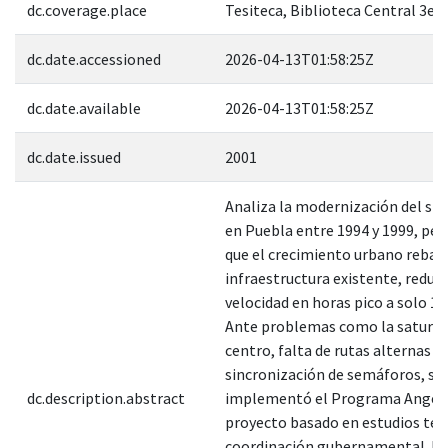
dc.coverage.place
Tesiteca, Biblioteca Central 3er.
dc.date.accessioned
2026-04-13T01:58:25Z
dc.date.available
2026-04-13T01:58:25Z
dc.date.issued
2001
Analiza la modernización del sis
en Puebla entre 1994 y 1999, per
que el crecimiento urbano rebas
infraestructura existente, reduc
velocidad en horas pico a solo 1
Ante problemas como la saturac
centro, falta de rutas alternas y
sincronización de semáforos, se
dc.description.abstract
implementó el Programa Angeló
proyecto basado en estudios téc
coordinación gubernamental. El