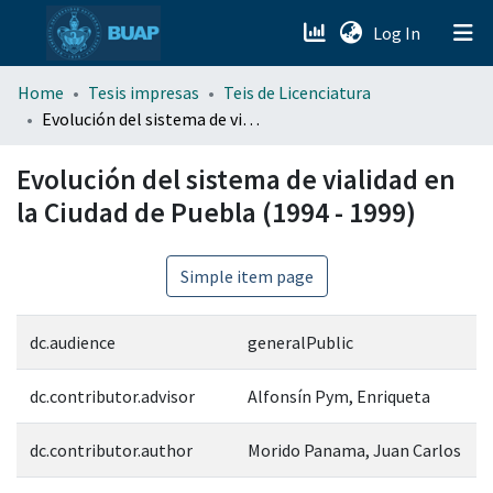
(current)
Log In
menu.section.about_menu
Home
Tesis impresas
Teis de Licenciatura
Evolución del sistema de vialidad en la Ciudad de Puebla (1994 - 1999)
All of DSpace
Evolución del sistema de vialidad en
la Ciudad de Puebla (1994 - 1999)
Simple item page
dc.audience
generalPublic
dc.contributor.advisor
Alfonsín Pym, Enriqueta
dc.contributor.author
Morido Panama, Juan Carlos