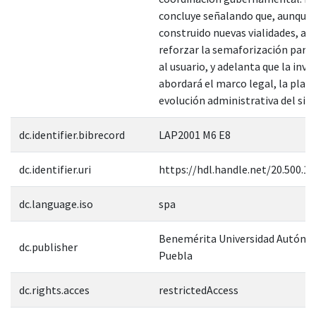
concluye señalando que, aunque 
construido nuevas vialidades, aún
reforzar la semaforización para
al usuario, y adelanta que la inve
abordará el marco legal, la plane
evolución administrativa del sist
dc.identifier.bibrecord
LAP2001 M6 E8
dc.identifier.uri
https://hdl.handle.net/20.500.1
dc.language.iso
spa
Benemérita Universidad Autóno
dc.publisher
Puebla
dc.rights.acces
restrictedAccess