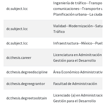
Ingeniería de tráfico--Transport
dc.subject.lcc
comunicaciones--Transporte ur
Planificación urbana--La ciudad
Vialidad--Modernización--Satura
dc.subject.lcc
Tráfico
dc.subject.lcc
Infraestructura--México--Puebl
Licenciatura en Adminitración Pú
dc.thesis.career
Gestión para el Desarrollo
dc.thesis.degreediscipline
Área Económico Administrativa
dc.thesis.degreegrantor
Facultad de Administración
Licenciado (a) en Administración
dc.thesis.degreetoobtain
Gestión para el Desarrollo