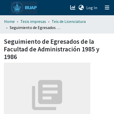
(current)
Log In
menu.section.about_menu
Home
Tesis impresas
Teis de Licenciatura
Seguimiento de Egresados de la Facultad de Administración 1985 y 1986
All of DSpace
Seguimiento de Egresados de la
Facultad de Administración 1985 y
1986