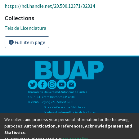
https://hdl.handle.net/20.500.12371/32314
Collections
Teis de Licenciatura
Full item page
Benemérita Universidad Autónoma de Puebla
4 sur 104 Centro Histórico C.P. 72000
Teléfono +52(222) 2295500 ext. 5013
Dirección General de Bibliotecas
Boulevard Valsequillo y Av. de las Torres
Ciudad Universitaria. Col. San Manuel
We collect and process your personal information for the following
C.P. 72570
purposes:
Authentication, Preferences, Acknowledgement and
Teléfono +52 (222) 2295500 Ext 2901
Statistics
.
To learn more, please read our
privacy policy
.