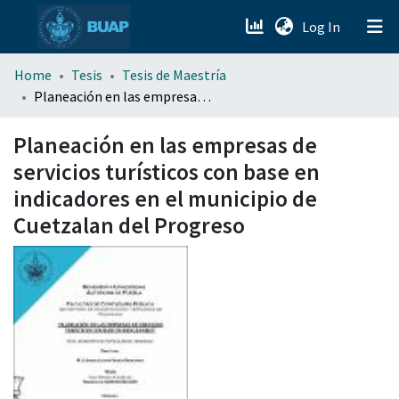
(current)
Log In
menu.section.about_menu
Home
Tesis
Tesis de Maestría
Planeación en las empresas de servicios turísticos con base en indicadores en el municipio de Cuetzalan del Progreso
All of DSpace
Planeación en las empresas de
servicios turísticos con base en
indicadores en el municipio de
Cuetzalan del Progreso