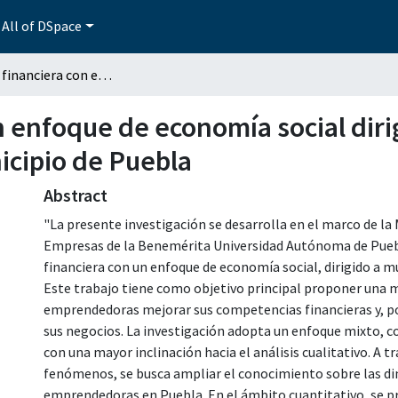
All of DSpace
Educación financiera con enfoque de economía social dirigido a mujeres emprendedoras del municipio de Puebla
n enfoque de economía social diri
cipio de Puebla
Abstract
"La presente investigación se desarrolla en el marco de la
Empresas de la Benemérita Universidad Autónoma de Puebla
financiera con un enfoque de economía social, dirigido a 
Este trabajo tiene como objetivo principal proponer una 
emprendedoras mejorar sus competencias financieras y, por
sus negocios. La investigación adopta un enfoque mixto, 
con una mayor inclinación hacia el análisis cualitativo. A t
fenómenos, se busca ampliar el conocimiento sobre las di
emprendedoras en Puebla. En el ámbito cuantitativo, se pr