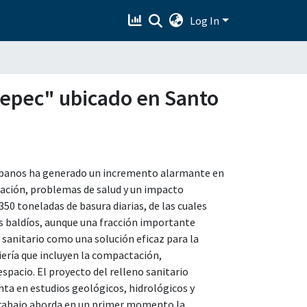
Log In
ltepec" ubicado en Santo
urbanos ha generado un incremento alarmante en
nación, problemas de salud y un impacto
50 toneladas de basura diarias, de las cuales
os baldíos, aunque una fracción importante
o sanitario como una solución eficaz para la
niería que incluyen la compactación,
spacio. El proyecto del relleno sanitario
ta en estudios geológicos, hidrológicos y
l trabajo aborda en un primer momento la