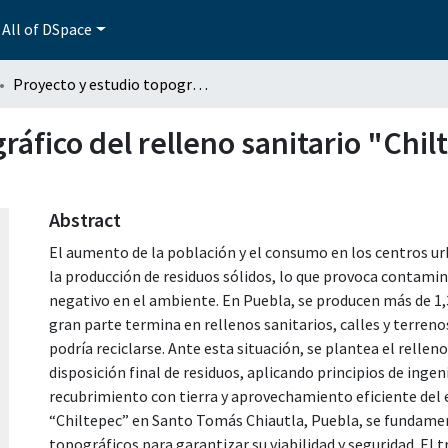
All of DSpace
Proyecto y estudio topográfico del relleno sanitario "Chiltepec" ubicado en Santo Tomás Chiautla, Puebla.
ráfico del relleno sanitario "Chi
Abstract
El aumento de la población y el consumo en los centros 
la producción de residuos sólidos, lo que provoca contami
negativo en el ambiente. En Puebla, se producen más de 1,3
gran parte termina en rellenos sanitarios, calles y terren
podría reciclarse. Ante esta situación, se plantea el rellen
disposición final de residuos, aplicando principios de inge
recubrimiento con tierra y aprovechamiento eficiente del e
“Chiltepec” en Santo Tomás Chiautla, Puebla, se fundamen
topográficos para garantizar su viabilidad y seguridad. E