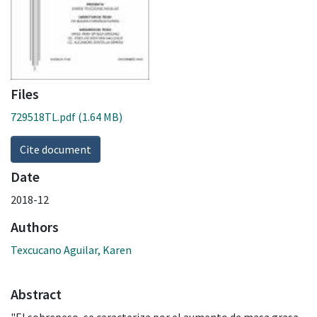
Files
729518TL.pdf
(1.64 MB)
Cite document
Date
2018-12
Authors
Texcucano Aguilar, Karen
Abstract
"El sobrepeso, se caracteriza por el aumento de masa grasa