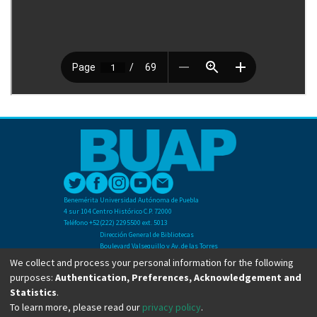
Benemérita Universidad Autónoma de Puebla
4 sur 104 Centro Histórico C.P. 72000
Teléfono +52(222) 2295500 ext. 5013
Dirección General de Bibliotecas
Boulevard Valsequillo y Av. de las Torres
Ciudad Universitaria. Col. San Manuel
We collect and process your personal information for the following
C.P. 72570
purposes:
Authentication, Preferences, Acknowledgement and
Teléfono +52 (222) 2295500 Ext 2901
Statistics
.
To learn more, please read our
privacy policy
.