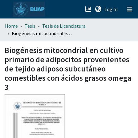
(current)
Log In
menu.section.about_menu
Home
Tesis
Tesis de Licenciatura
Biogénesis mitocondrial en cultivo primario de adipocitos provenientes de tejido adiposo subcutáneo comestibles con ácidos grasos omega 3
All of DSpace
Biogénesis mitocondrial en cultivo
primario de adipocitos provenientes
de tejido adiposo subcutáneo
comestibles con ácidos grasos omega
3