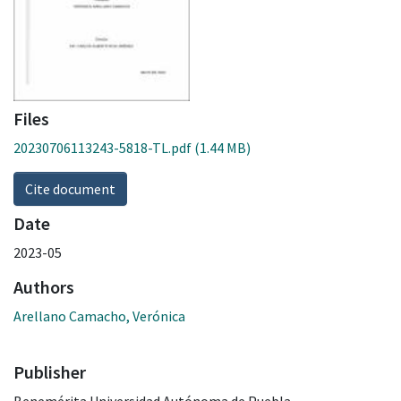
Files
20230706113243-5818-TL.pdf
(1.44 MB)
Cite document
Date
2023-05
Authors
Arellano Camacho, Verónica
Publisher
Benemérita Universidad Autónoma de Puebla