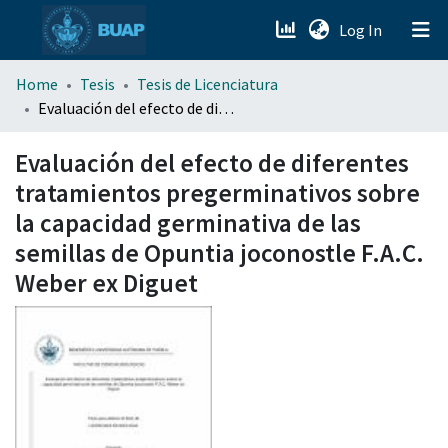
(current)
Log In
menu.section.about_menu
Home
Tesis
Tesis de Licenciatura
Evaluación del efecto de diferentes tratamientos pregerminativos sobre la capacidad germinativa de las semillas de Opuntia joconostle F.A.C. Weber ex Diguet
All of DSpace
Evaluación del efecto de diferentes
tratamientos pregerminativos sobre
la capacidad germinativa de las
semillas de Opuntia joconostle F.A.C.
Weber ex Diguet