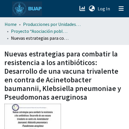
(current)
Log In
menu.section.about_menu
Home
Producciones por Unidades Académicas
Proyecto “Asociación poblana de Ciencias Microbiológicas” . (APCM)
Nuevas estrategias para combatir la resistencia a los antibióticos: Desarrollo de una vacuna trivalente en contra de Acinetobacter baumannii, Klebsiella pneumoniae y Pseudomonas aeruginosa
All of DSpace
Nuevas estrategias para combatir la
resistencia a los antibióticos:
Desarrollo de una vacuna trivalente
en contra de Acinetobacter
baumannii, Klebsiella pneumoniae y
Pseudomonas aeruginosa