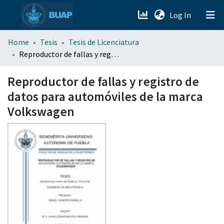
(current)
Log In
menu.section.about_menu
Home
Tesis
Tesis de Licenciatura
Reproductor de fallas y registro de datos para automóviles de la marca Volkswagen
All of DSpace
Reproductor de fallas y registro de
datos para automóviles de la marca
Volkswagen