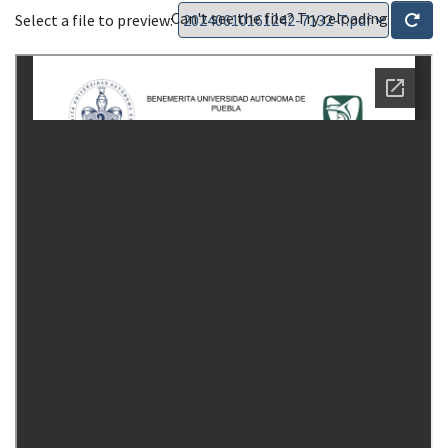
Can't see the file? Try reloading
Select a file to preview: