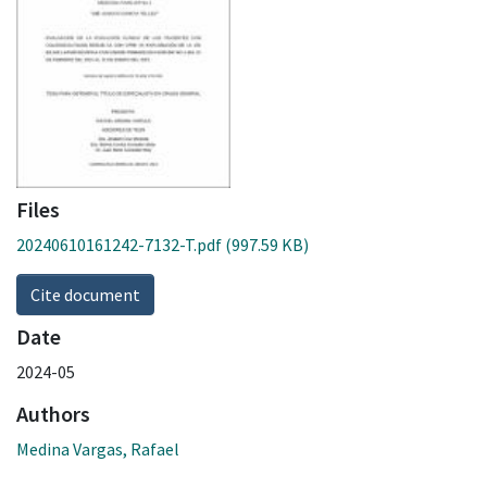
Files
20240610161242-7132-T.pdf
(997.59 KB)
Cite document
Date
2024-05
Authors
Medina Vargas, Rafael