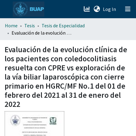
(current)
Log In
menu.section.about_menu
Home
Tesis
Tesis de Especialidad
Evaluación de la evolución clínica de los pacientes con coledocolitiasis resuelta con CPRE vs exploración de la vía biliar laparoscópica con cierre primario en HGRC/MF No.1 del 01 de febrero del 2021 al 31 de enero del 2022
All of DSpace
Evaluación de la evolución clínica de
los pacientes con coledocolitiasis
resuelta con CPRE vs exploración de
la vía biliar laparoscópica con cierre
primario en HGRC/MF No.1 del 01 de
febrero del 2021 al 31 de enero del
2022