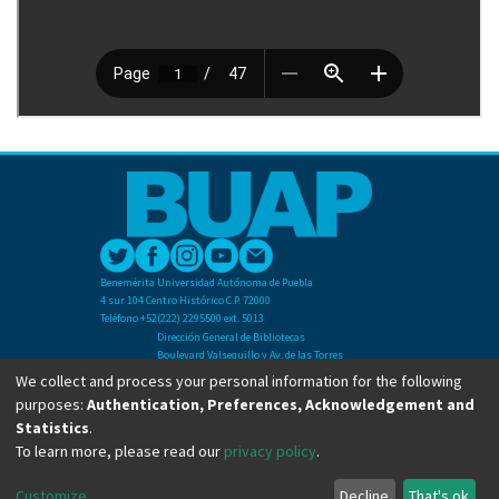
Benemérita Universidad Autónoma de Puebla
4 sur 104 Centro Histórico C.P. 72000
Teléfono +52(222) 2295500 ext. 5013
Dirección General de Bibliotecas
Boulevard Valsequillo y Av. de las Torres
Ciudad Universitaria. Col. San Manuel
We collect and process your personal information for the following
C.P. 72570
purposes:
Authentication, Preferences, Acknowledgement and
Teléfono +52 (222) 2295500 Ext 2901
Statistics
.
To learn more, please read our
privacy policy
.
Copyright © Dirección General de Bibliotecas - BUAP 2024. All right reserved.
Customize
Decline
That's ok