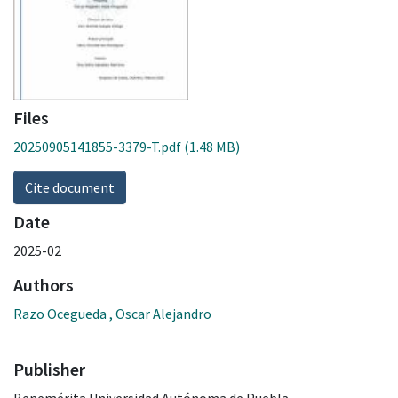
Files
20250905141855-3379-T.pdf
(1.48 MB)
Cite document
Date
2025-02
Authors
Razo Ocegueda , Oscar Alejandro
Publisher
Benemérita Universidad Autónoma de Puebla