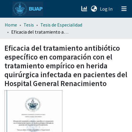
(current)
Log In
menu.section.about_menu
Home
Tesis
Tesis de Especialidad
Eficacia del tratamiento antibiótico específico en comparación con el tratamiento empírico en herida quirúrgica infectada en pacientes del Hospital General Renacimiento
All of DSpace
Eficacia del tratamiento antibiótico
específico en comparación con el
tratamiento empírico en herida
quirúrgica infectada en pacientes del
Hospital General Renacimiento